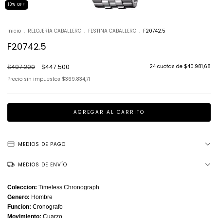
10
%
OFF
Inicio
.
RELOJERÍA CABALLERO
.
FESTINA CABALLERO
.
F20742.5
F20742.5
$497.200
$447.500
24
cuotas de
$40.981,68
Precio sin impuestos
$369.834,71
MEDIOS DE PAGO
MEDIOS DE ENVÍO
Coleccion:
Timeless Chronograph
Genero:
Hombre
Funcion:
Cronografo
Movimiento:
Cuarzo