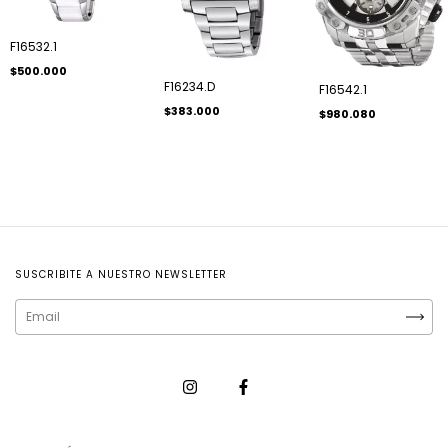
F16532.1
$500.000
F16234.D
F16542.1
$383.000
$980.080
SUSCRIBITE A NUESTRO NEWSLETTER