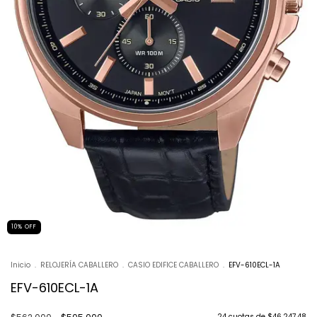
10
%
OFF
Inicio
.
RELOJERÍA CABALLERO
.
CASIO EDIFICE CABALLERO
.
EFV-610ECL-1A
EFV-610ECL-1A
24
cuotas de
$46.247,48