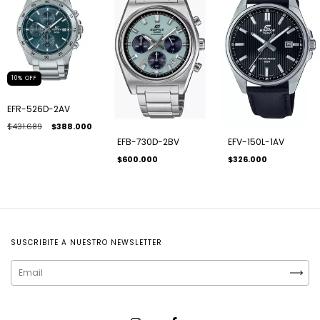
10
%
OFF
EFR-526D-2AV
$431.689
$388.000
EFB-730D-2BV
EFV-150L-1AV
$600.000
$326.000
SUSCRIBITE A NUESTRO NEWSLETTER