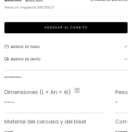
$562.000
$505.000
Precio sin impuestos
$417.355,37
MEDIOS DE PAGO
MEDIOS DE ENVÍO
Información básica
Dimensiones (L × An × Al)
Peso
48.6 × 43.8 × 11 mm
72 g
Material del carcasa y del bisel
Corre
Acero inoxidable
Correa de piel auténtica